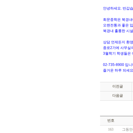
안녕하세요. 반갑습
회문중학은 북경내
오랜전통과 좋은 입
북경내 훌륭한 시설
상담 언제든지 환영
종로2가에 사무실
3월학기 학생들은 
02-735-8900 입니
즐거운 하루 되세요.
이전글
다음글
번호
163
그동안