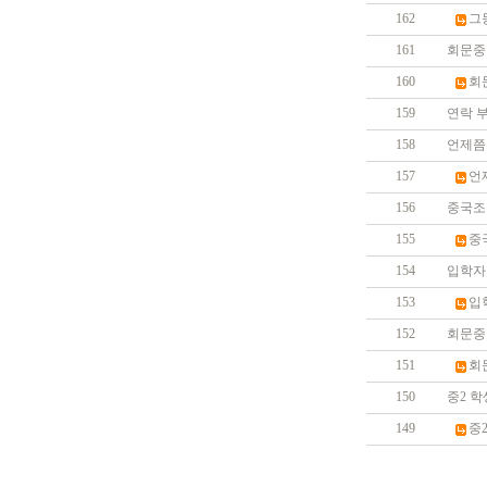
162
그
161
회문중
160
회
159
연락 
158
언제쯤
157
언
156
중국조
155
중
154
입학자
153
입
152
회문중
151
회
150
중2 학
149
중