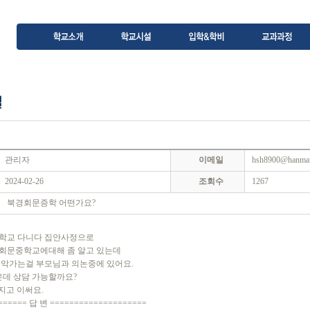
관리자
이메일
hsh8900@hanmail
2024-02-26
조회수
1267
북경회문증학 어떤가요?
학교 다니다 집안사정으로
회문중학교에대해 좀 알고 있는데
유악가는걸 부모님과 의논중에 있어요.
은데 상담 가능할까요?
지고 이써요.
====== 답 변 ====================